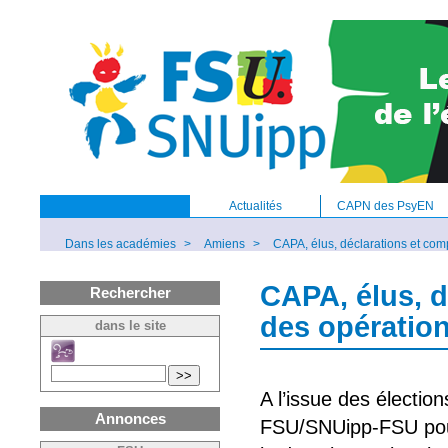
Actualités
CAPN des PsyEN
Dans les académies
>
Amiens
>
CAPA, élus, déclarations et comp
CAPA, élus, d
Rechercher
des opération
dans le site
>>
A l’issue des électio
Annonces
FSU/SNUipp-FSU pou