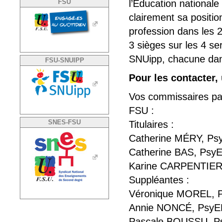
l’Education national
FSU
clairement sa positio
profession dans les 2
3 sièges sur les 4 s
SNUipp, chacune dans
FSU-SNUIPP
Pour les contacter,
Vos commissaires pa
FSU :
SNES-FSU
Titulaires :
Catherine MÉRY, Psy
Catherine BAS, Psy
Karine CARPENTIER
Suppléantes :
Véronique MOREL, P
Annie NONCÉ, PsyEN 
Pascale BOUSSU, Psy