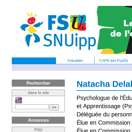
Actualités
CAPN des PsyEN
Natacha Dela
Rechercher
dans le site
Psychologue de l’Éd
et Apprentissage (P
>>
Déléguée du person
Annonces
Élue en Commission A
Élue en Commission 
FSU