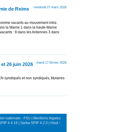
vendredi 27 mars 2026
émie de Reims
comme vacants au mouvement intra-
ans la Marne 1 dans la haute-Marne
vacants : 9 dans les Ardennes 3 dans
mardi 17 février 2026
et 26 juin 2026
N syndiqués et non syndiqués, titulaires
on nationale - FSU |
Mentions légales
SPIP 4.4.16
|
Sarka-SPIP 4.2.0
|
Haut ↑