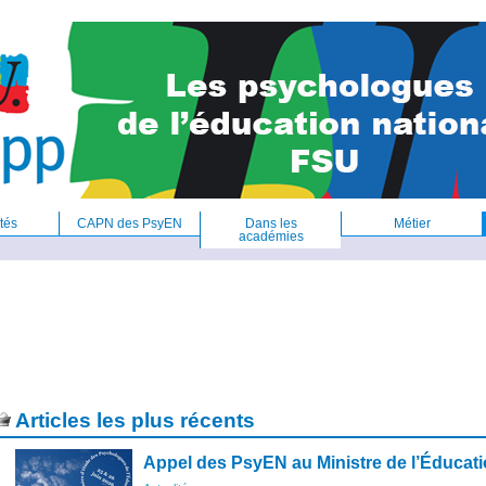
tés
CAPN des PsyEN
Dans les
Métier
académies
Articles les plus récents
Appel des PsyEN au Ministre de l’Éducati